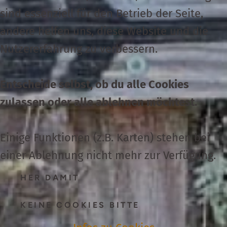
sind essenziell für den Betrieb der Seite,
andere helfen uns, diese Website und die
Nutzer­erfahrung zu verbessern.
Entscheide selbst, ob du alle Cookies
zulassen oder alle ablehnen möchtest.
Einige Funktionen (z.B. Karten) stehen bei
einer Ablehnung nicht mehr zur Verfügung.
HER DAMIT
KEINE COOKIES BITTE