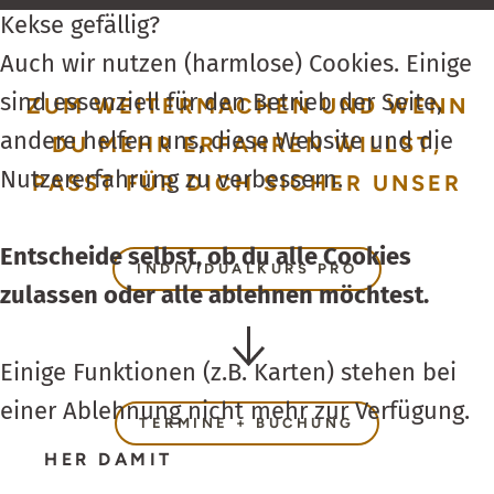
Kekse gefällig?
Auch wir nutzen (harmlose) Cookies. Einige
sind essenziell für den Betrieb der Seite,
ZUM WEITERMACHEN UND WENN
andere helfen uns, diese Website und die
DU MEHR ERFAHREN WILLST,
Nutzer­erfahrung zu verbessern.
PASST FÜR DICH SICHER UNSER
Entscheide selbst, ob du alle Cookies
INDIVIDUALKURS PRO
zulassen oder alle ablehnen möchtest.
Einige Funktionen (z.B. Karten) stehen bei
einer Ablehnung nicht mehr zur Verfügung.
TERMINE + BUCHUNG
HER DAMIT