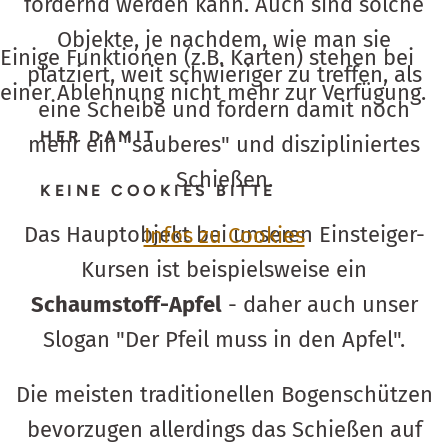
fordernd werden kann. Auch sind solche
Objekte, je nachdem, wie man sie
Einige Funktionen (z.B. Karten) stehen bei
platziert, weit schwieriger zu treffen, als
einer Ablehnung nicht mehr zur Verfügung.
eine Scheibe und fordern damit noch
HER DAMIT
mehr ein "sauberes" und diszipliniertes
Schießen.
KEINE COOKIES BITTE
Das Hauptobjekt bei unseren Einsteiger-
Infos zu Cookies
Kursen ist beispielsweise ein
Schaumstoff-Apfel
- daher auch unser
Slogan "Der Pfeil muss in den Apfel".
Die meisten traditionellen Bogenschützen
bevorzugen allerdings das Schießen auf