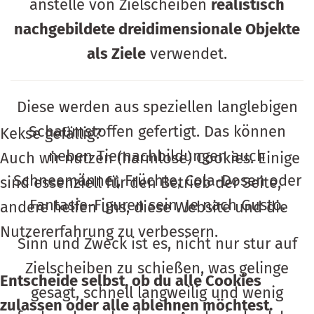
anstelle von Zielscheiben
realistisch
nachgebildete dreidimensionale Objekte
als Ziele
verwendet.
Diese werden aus speziellen langlebigen
Schaumstoffen gefertigt. Das können
Kekse gefällig?
neben Tiernachbildungen auch
Auch wir nutzen (harmlose) Cookies. Einige
Schneemänner, Früchte, Cola-Dosen oder
sind essenziell für den Betrieb der Seite,
Fantasie-Figuren sein. Je nach Gusto.
andere helfen uns, diese Website und die
Nutzer­erfahrung zu verbessern.
Sinn und Zweck ist es, nicht nur stur auf
Zielscheiben zu schießen, was gelinge
Entscheide selbst, ob du alle Cookies
gesagt, schnell langweilig und wenig
zulassen oder alle ablehnen möchtest.